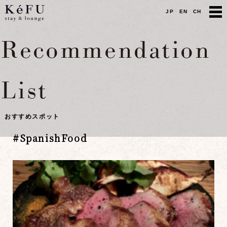
JP
EN
CH
Recommendation
List
おすすめスポット
#
SpanishFood