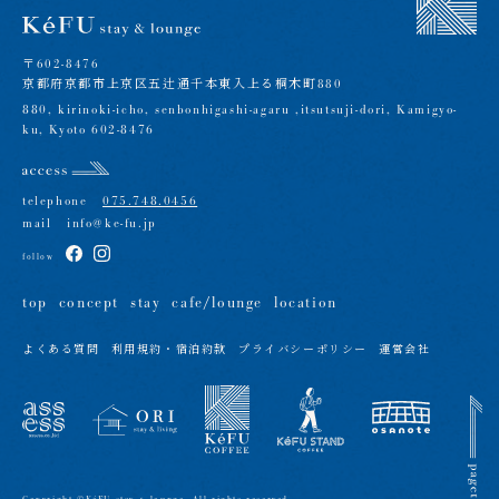
〒602-8476
京都府京都市上京区五辻通千本東入上る桐木町880
880, kirinoki-icho, senbonhigashi-agaru ,itsutsuji-dori, Kamigyo-
ku, Kyoto 602-8476
telephone
075.748.0456
mail
info@ke-fu.jp
follow
top
concept
stay
cafe/lounge
location
よくある質問
利用規約・宿泊約款
プライバシーポリシー
運営会社