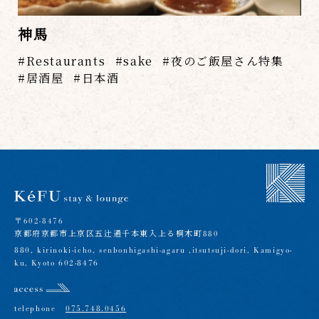
神馬
Restaurants
sake
夜のご飯屋さん特集
居酒屋
日本酒
〒602-8476
京都府京都市上京区五辻通千本東入上る桐木町880
880, kirinoki-icho, senbonhigashi-agaru ,itsutsuji-dori, Kamigyo-
ku, Kyoto 602-8476
telephone
075.748.0456