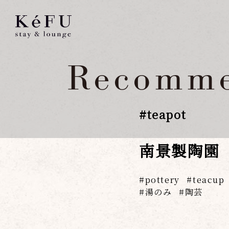
Recomme
#
teapot
南景製陶園
pottery
teacup
湯のみ
陶芸