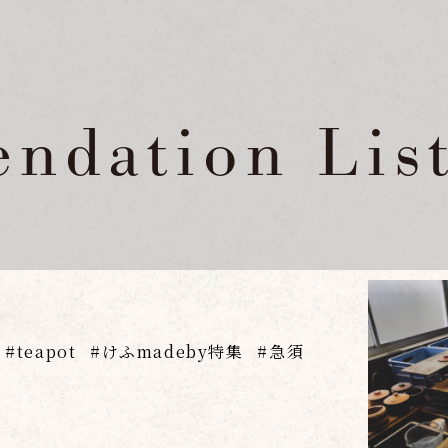
ndation Lis
teapot
けふmadeby特集
急須