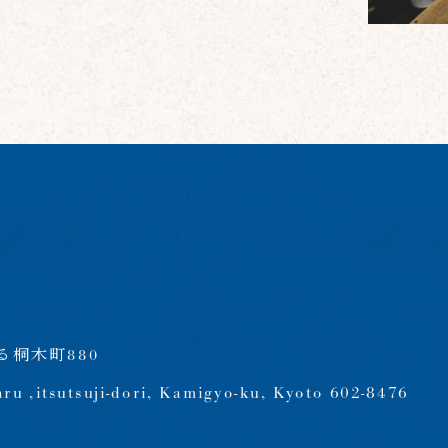
桐木町880
aru ,itsutsuji-dori, Kamigyo-ku, Kyoto 602-8476