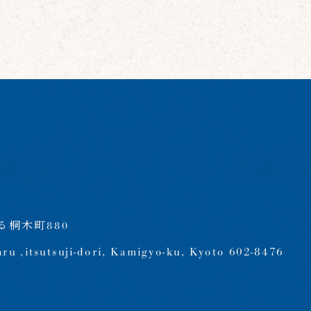
桐木町880
aru ,itsutsuji-dori, Kamigyo-ku, Kyoto 602-8476