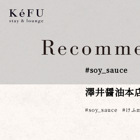
Recomme
#
soy_sauce
澤井醤油本
soy_sauce
けふm