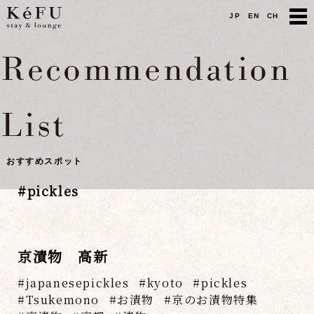
JP
EN
CH
Recommendation
List
おすすめスポット
#
pickles
京漬物 高新
japanesepickles
kyoto
pickles
Tsukemono
お漬物
京のお漬物特集