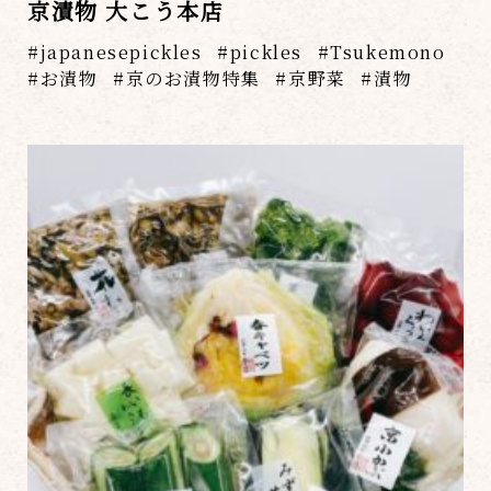
京漬物 大こう本店
japanesepickles
pickles
Tsukemono
お漬物
京のお漬物特集
京野菜
漬物