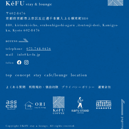
〒602-8476
京都府京都市上京区五辻通千本東入上る桐木町880
880, kirinoki-icho, senbonhigashi-agaru ,itsutsuji-dori, Kamigyo-
ku, Kyoto 602-8476
telephone
075.748.0456
mail
info@ke-fu.jp
follow
top
concept
stay
cafe/lounge
location
よくある質問
利用規約・宿泊約款
プライバシーポリシー
運営会社
Copyright ©️KéFU stay & lounge, All rights reserved.