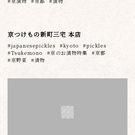
京漬物
京都
漬物
京つけもの新町三宅 本店
japanesepickles
kyoto
pickles
Tsukemono
京のお漬物特集
京都
京野菜
漬物