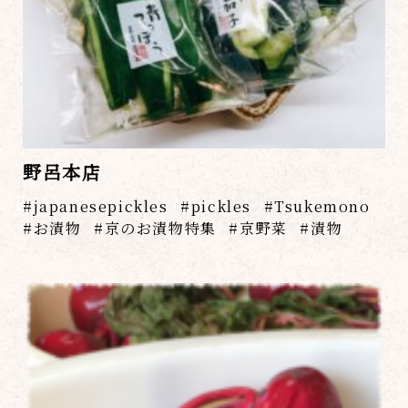
野呂本店
japanesepickles
pickles
Tsukemono
お漬物
京のお漬物特集
京野菜
漬物