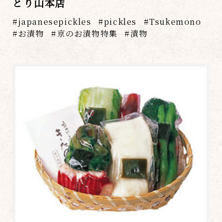
とり山本店
japanesepickles
pickles
Tsukemono
お漬物
京のお漬物特集
漬物