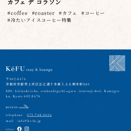
カフェ デ コラソン
coffee
roaster
カフェ
コーヒー
冷たいアイスコーヒー特集
〒602-8476
京都府京都市上京区五辻通千本東入上る桐木町880
880, kirinoki-icho, senbonhigashi-agaru ,itsutsuji-dori, Kamigyo-
ku, Kyoto 602-8476
telephone
075.748.0456
mail
info@ke-fu.jp
follow