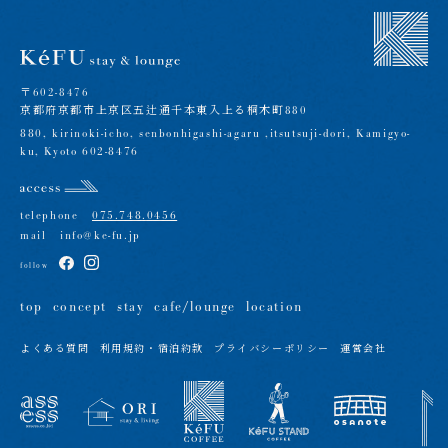
〒602-8476
京都府京都市上京区五辻通千本東入上る桐木町880
880, kirinoki-icho, senbonhigashi-agaru ,itsutsuji-dori, Kamigyo-
ku, Kyoto 602-8476
telephone
075.748.0456
mail
info@ke-fu.jp
follow
top
concept
stay
cafe/lounge
location
よくある質問
利用規約・宿泊約款
プライバシーポリシー
運営会社