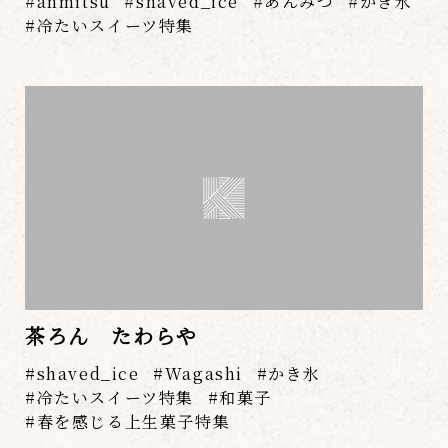
anmitsu
shaved_ice
あんみつ
かき氷
冷たいスイーツ特集
茶ろん たわらや
shaved_ice
Wagashi
かき氷
冷たいスイーツ特集
和菓子
春を感じる上生菓子特集