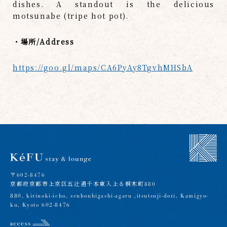
dishes. A standout is the delicious
motsunabe (tripe hot pot).
・場所/Address
https://goo.gl/maps/CA6PyAy8TgvhMHSbA
〒602-8476
京都府京都市上京区五辻通千本東入上る桐木町880
880, kirinoki-icho, senbonhigashi-agaru ,itsutsuji-dori, Kamigyo-
ku, Kyoto 602-8476