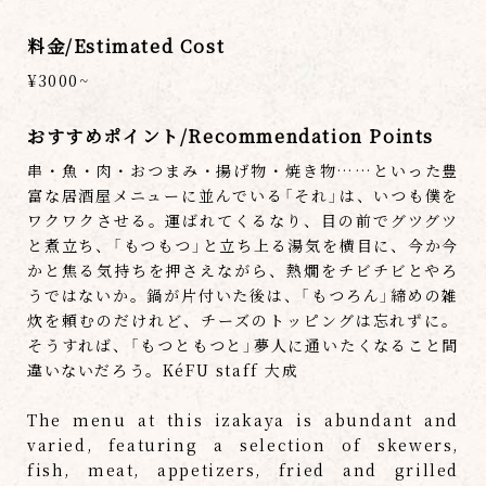
料金/Estimated Cost
¥3000~
おすすめポイント/Recommendation Points
串・魚・肉・おつまみ・揚げ物・焼き物……といった豊
富な居酒屋メニューに並んでいる「それ」は、いつも僕を
ワクワクさせる。運ばれてくるなり、目の前でグツグツ
と煮立ち、「もつもつ」と立ち上る湯気を横目に、今か今
かと焦る気持ちを押さえながら、熱燗をチビチビとやろ
うではないか。鍋が片付いた後は、「もつろん」締めの雑
炊を頼むのだけれど、チーズのトッピングは忘れずに。
そうすれば、「もつともつと」夢人に通いたくなること間
違いないだろう。KéFU staff 大成
The menu at this izakaya is abundant and
varied, featuring a selection of skewers,
fish, meat, appetizers, fried and grilled