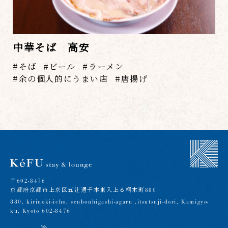
中華そば 高安
そば
ビール
ラーメン
余の個人的にうまい店
唐揚げ
〒602-8476
京都府京都市上京区五辻通千本東入上る桐木町880
880, kirinoki-icho, senbonhigashi-agaru ,itsutsuji-dori, Kamigyo-
ku, Kyoto 602-8476