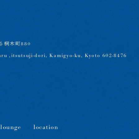
桐木町880
aru ,itsutsuji-dori, Kamigyo-ku, Kyoto 602-8476
/lounge
location