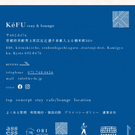
〒602-8476
京都府京都市上京区五辻通千本東入上る桐木町880
880, kirinoki-icho, senbonhigashi-agaru ,itsutsuji-dori, Kamigyo-
ku, Kyoto 602-8476
telephone
075.748.0456
mail
info@ke-fu.jp
follow
top
concept
stay
cafe/lounge
location
よくある質問
利用規約・宿泊約款
プライバシーポリシー
運営会社