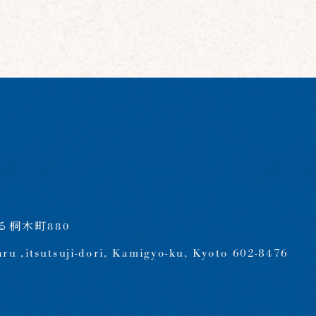
桐木町880
aru ,itsutsuji-dori, Kamigyo-ku, Kyoto 602-8476