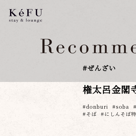
Recomme
#
ぜんざい
権太呂金閣
donburi
soba
そば
にしんそば