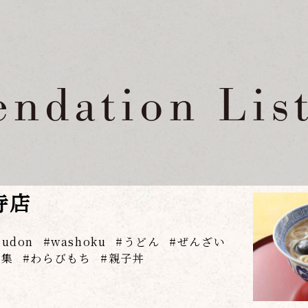
ndation Lis
寺店
udon
washoku
うどん
ぜんざい
特集
わらびもち
親子丼