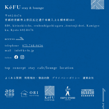
〒602-8476
京都府京都市上京区五辻通千本東入上る桐木町880
880, kirinoki-icho, senbonhigashi-agaru ,itsutsuji-dori, Kamigyo-
ku, Kyoto 602-8476
telephone
075.748.0456
mail
info@ke-fu.jp
follow
top
concept
stay
cafe/lounge
location
よくある質問
利用規約・宿泊約款
プライバシーポリシー
運営会社