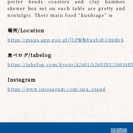
perler beads coasters and clay bamboo
skewer box set on each table are pretty and
nostalgic. Their main food “kushiage” is
場所/Location
https://maps.app.goo.gl/JLPMNduxfoR33mKv6
食べログ/tabelog
https://tabelog.com/kyoto/A2601/A260202/260348
Instagram
https://www.instagram.com/ura_stand