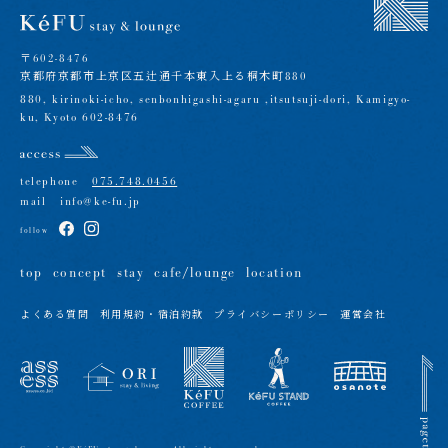
〒602-8476
京都府京都市上京区五辻通千本東入上る桐木町880
880, kirinoki-icho, senbonhigashi-agaru ,itsutsuji-dori, Kamigyo-
ku, Kyoto 602-8476
telephone
075.748.0456
mail
info@ke-fu.jp
follow
top
concept
stay
cafe/lounge
location
よくある質問
利用規約・宿泊約款
プライバシーポリシー
運営会社