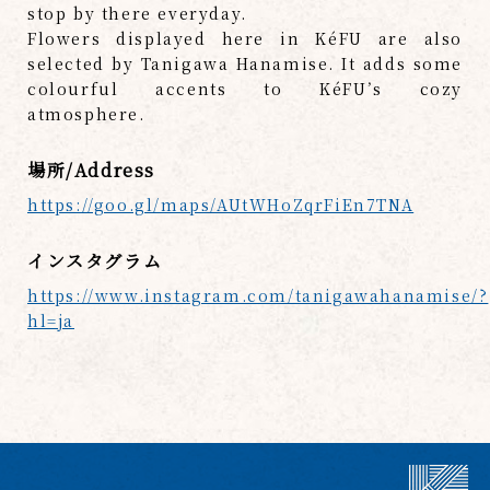
stop by there everyday.
Flowers displayed here in KéFU are also
selected by Tanigawa Hanamise. It adds some
colourful accents to KéFU’s cozy
atmosphere.
場所/Address
https://goo.gl/maps/AUtWHoZqrFiEn7TNA
インスタグラム
https://www.instagram.com/tanigawahanamise/?
hl=ja