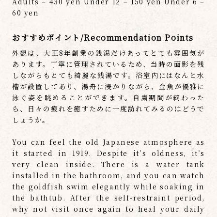
Adults – 430 yen Under 12 – 150 yen Under 6 –
60 yen
おすすめポイント/Recommendation Points
外観は、大正8年創業の銭湯だけあってとても雰囲気が
あります。丁寧に管理されているため、当時の面影を残
しながらもとても綺麗な銭湯です。浴室内にはなんと水
槽が設置してあり、湯舟に浸かりながら、金魚が優雅に
泳ぐ姿を眺めることができます。自粛期間が終わった
ら、日々の疲れを癒すために一度訪れてみるのはどうで
しょうか。
You can feel the old Japanese atmosphere as
it started in 1919. Despite it’s oldness, it’s
very clean inside. There is a water tank
installed in the bathroom, and you can watch
the goldfish swim elegantly while soaking in
the bathtub. After the self-restraint period,
why not visit once again to heal your daily