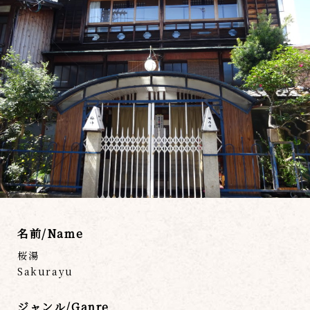
名前/Name
桜湯
Sakurayu
ジャンル/Ganre