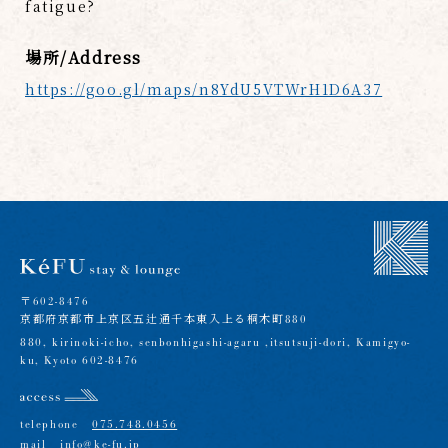
fatigue?
場所/Address
https://goo.gl/maps/n8YdU5VTWrH1D6A37
〒602-8476
京都府京都市上京区五辻通千本東入上る桐木町880
880, kirinoki-icho, senbonhigashi-agaru ,itsutsuji-dori, Kamigyo-
ku, Kyoto 602-8476
telephone
075.748.0456
mail
info@ke-fu.jp