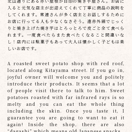
北山通りにある赤い屋根が目印の焼き芋屋さん。お店に
入ると元気な店主が出迎えてくれて丁寧に商品の説明を
してくれます。常連さんが多く店主とお話しするために
お店に行ってる人も少なくなさそう。遠赤外線でじっく
りと焼き上げた焼き芋はとろっとろで皮ごと全て食べら
れます。一度食べたらまた食べたくなること間違いな
し！店内には駄菓子もあって大人は懐かしく子どもは楽
しいお店です。
A roasted sweet potato shop with red roof,
located along Kitayama street. If you go in,
joyful owner will welcome you and politely
introduce their products. It seems that a lot
of people visit there to talk to him. Sweet
potatoes roasted with far infrared rays is so
melty and you can eat the whole thing
including the skin. Once you taste it, I
guarantee you are going to want to eat it
again! Inside the shop, there are also
“dagashi” which means old Japanese snacks.