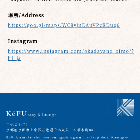
場所/Address
https://goo.gl/maps/WC8yjnDAnVPcRDuq6
Instagram
https://www.instagram.com/okadayano_oimo/?
hl=ja
〒602-8476
京都府京都市上京区五辻通千本東入上る桐木町880
880, kirinoki-icho, senbonhigashi-agaru ,itsutsuji-dori, Kamigyo-