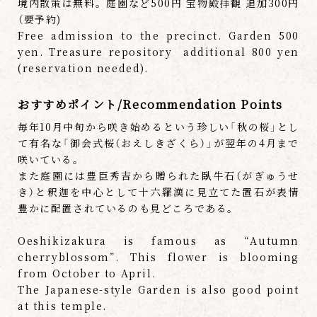
境内散策は無料。庭園など500円 宝物殿拝観 追加300円
（要予約)
Free admission to the precinct. Garden 500
yen. Treasure repository additional 800 yen
(reservation needed).
おすすめポイント/Recommendation Points
毎年10月中旬から咲き始めるという珍しい「秋の桜」とし
て有名な「御会式桜（おえしきざくら）」が翌年の4月まで
咲いている。
また庭園には豊臣秀吉から贈られた臥牛石（がぎゅうせ
き）と釈迦を中心として十六羅漢に見立てた置石が表情
豊かに配置されているのも見どころである。
Oeshikizakura is famous as “Autumn
cherryblossom”. This flower is blooming
from October to April.
The Japanese-style Garden is also good point
at this temple.