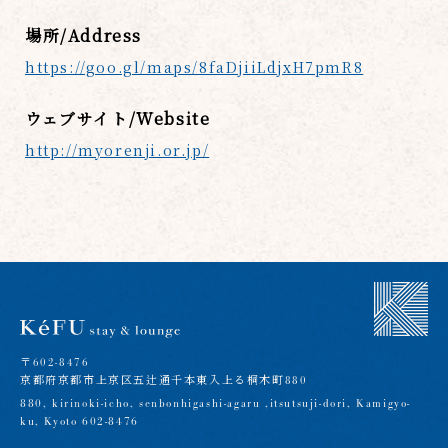
場所/Address
https://goo.gl/maps/8faDjiiLdjxH7pmR8
ウェブサイト/Website
http://myorenji.or.jp/
〒602-8476
京都府京都市上京区五辻通千本東入上る桐木町880
880, kirinoki-icho, senbonhigashi-agaru ,itsutsuji-dori, Kamigyo-
ku, Kyoto 602-8476