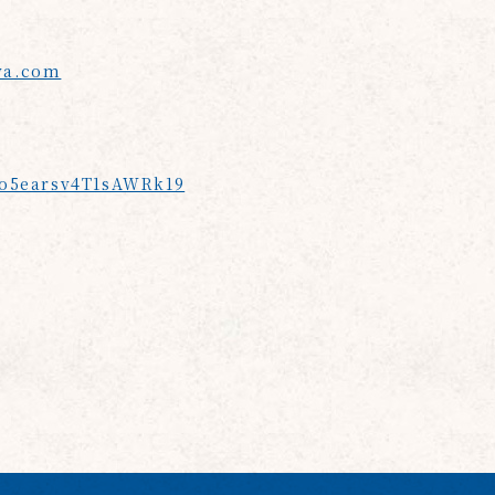
wa.com
s/o5earsv4T1sAWRk19