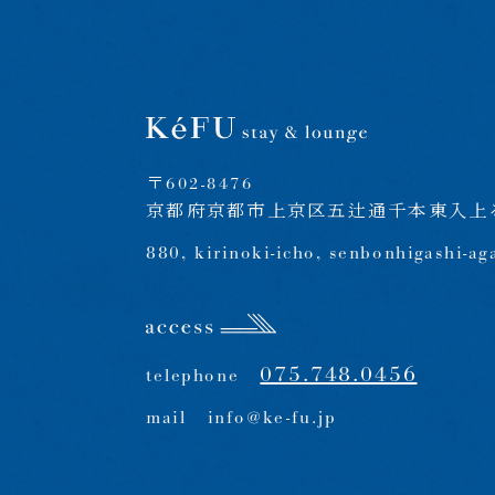
〒602-8476
京都府京都市上京区五辻通千本東入上る
880, kirinoki-icho, senbonhigashi-ag
075.748.0456
telephone
mail
info@ke-fu.jp