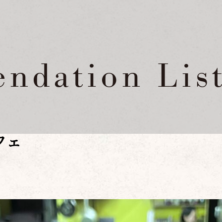
ndation Lis
フェ