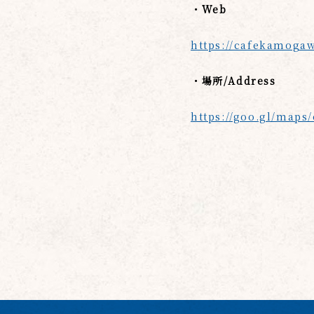
・Web
https://cafekamoga
・場所/Address
https://goo.gl/map