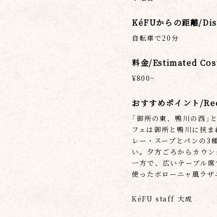
KéFUからの距離/Dist
自転車で20分
料金/Estimated Cos
¥800~
おすすめポイント/Recom
「御所の東、鴨川の西」
フェは御所と鴨川に挟ま
レー・スープとパンの3
い。夕方ごろからカウン
一方で、広いテーブル席
使ったボローニャ風ラザ
KéFU staff 大成