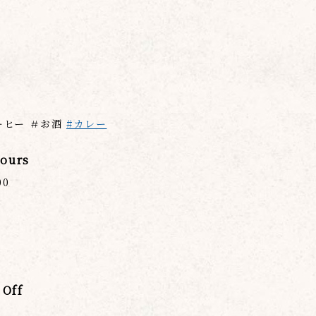
ーヒー ＃お酒
#カレー
ours
00
Off