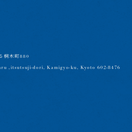
桐木町880
aru ,itsutsuji-dori, Kamigyo-ku, Kyoto 602-8476