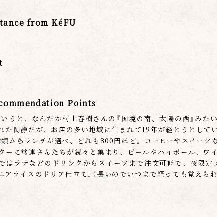
ance from KéFU
t
mendation Points
というと、なんだか村上春樹さんの『国境の南、太陽の西』みた
れた閑静だが、お店の多い地域に生まれて19年が経とうとして
種類からランチが選べ、どれも800円ほど。コーヒーやスイーツ
ターに常連さんたちが続々と集まり、ビールやハイボール、ワ
ではラテなどのドリンクからスイーツまで注文可能で、夜限定
ニアライスのドリア仕立て』（長いのでいつまで経っても覚えられ