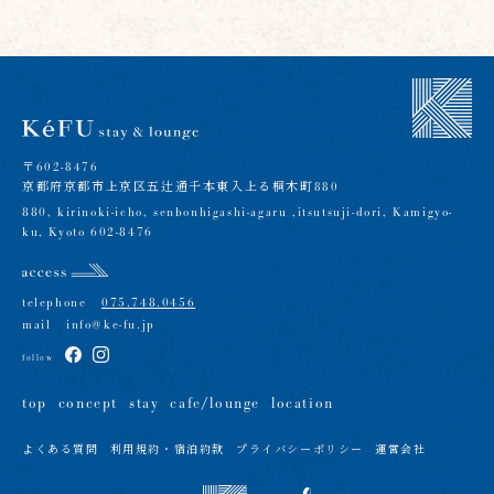
〒602-8476
京都府京都市上京区五辻通千本東入上る桐木町880
880, kirinoki-icho, senbonhigashi-agaru ,itsutsuji-dori, Kamigyo-
ku, Kyoto 602-8476
telephone
075.748.0456
mail
info@ke-fu.jp
follow
top
concept
stay
cafe/lounge
location
よくある質問
利用規約・宿泊約款
プライバシーポリシー
運営会社