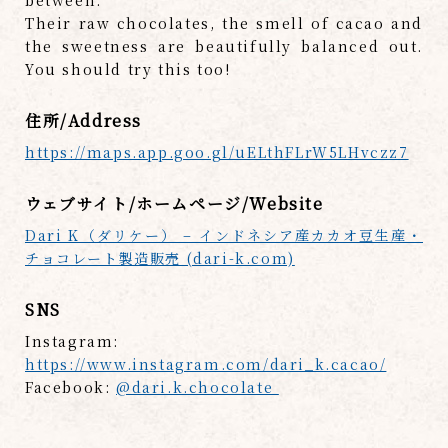
between.
Their raw chocolates, the smell of cacao and
the sweetness are beautifully balanced out.
You should try this too!
住所/Address
https://maps.app.goo.gl/uELthFLrW5LHvczz7
ウェブサイト/ホームページ/Website
Dari K（ダリケー） – インドネシア産カカオ豆生産・
チョコレート製造販売 (dari-k.com)
SNS
Instagram:
https://www.instagram.com/dari_k.cacao/
Facebook:
@dari.k.chocolate